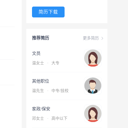
简历下载
推荐简历
更多简历
文员
温女士
·
大专
其他职位
温先生
·
中专/技校
家政/保安
邓女士
·
高中以下